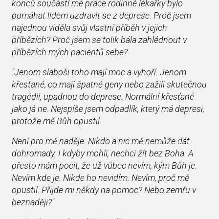
konců součástí mé práce rodinné lékařky bylo
pomáhat lidem uzdravit se z deprese. Proč jsem
najednou viděla svůj vlastní příběh v jejich
příbězích? Proč jsem se tolik bála zahlédnout v
příbězích mých pacientů sebe?
"Jenom slaboši toho mají moc a vyhoří. Jenom
křesťané, co mají špatné geny nebo zažili skutečnou
tragédii, upadnou do deprese. Normální křesťané
jako já ne. Nejspíše jsem odpadlík, který má depresi,
protože mě Bůh opustil.
Není pro mě naděje. Nikdo a nic mě nemůže dát
dohromady. I kdyby mohli, nechci žít bez Boha. A
přesto mám pocit, že už vůbec nevím, kým Bůh je.
Nevím kde je. Nikde ho nevidím. Nevím, proč mě
opustil. Přijde mi někdy na pomoc? Nebo zemřu v
beznaději?"