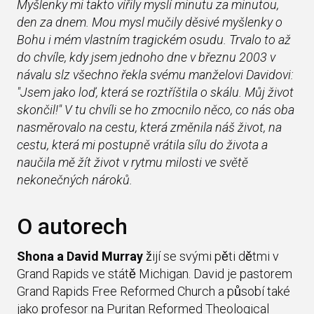
Myšlenky mi takto vířily myslí minutu za minutou,
den za dnem. Mou mysl mučily děsivé myšlenky o
Bohu i mém vlastním tragickém osudu. Trvalo to až
do chvíle, kdy jsem jednoho dne v březnu 2003 v
návalu slz všechno řekla svému manželovi Davidovi:
"Jsem jako loď, která se roztříštila o skálu. Můj život
skončil!" V tu chvíli se ho zmocnilo něco, co nás oba
nasměrovalo na cestu, která změnila náš život, na
cestu, která mi postupně vrátila sílu do života a
naučila mě žít život v rytmu milosti ve světě
nekonečných nároků.
O autorech
Shona a David Murray
žijí se svými pěti dětmi v
Grand Rapids ve státě Michigan. David je pastorem
Grand Rapids Free Reformed Church a působí také
jako profesor na Puritan Reformed Theological