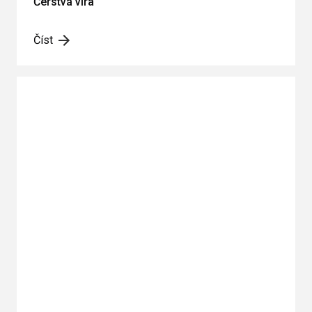
Čerstvá víra
Číst