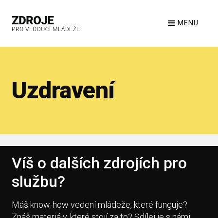
MENU
Uzdravení
Víš o dalších zdrojích pro
službu?
Máš know-how vedení mládeže, které funguje?
Znáš materiály, které stojí za to? Sdílej je s námi.