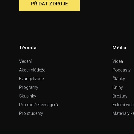
PŘIDAT ZDROJE
Témata
Média
Vedení
Videa
Akce mládeže
Podcasty
Evangelizace
Články
Programy
Knihy
Skupinky
Brožury
Pro rodiče teenagerů
Externí web
Pro studenty
Materiály k