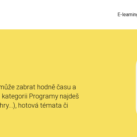
E-learnin
může zabrat hodně času a
V kategorii Programy najdeš
 hry...), hotová témata či