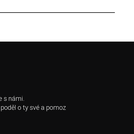
e s námi.
 poděl o ty své a pomoz