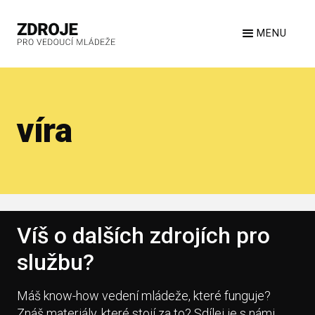
MENU
víra
Víš o dalších zdrojích pro
službu?
Máš know-how vedení mládeže, které funguje?
Znáš materiály, které stojí za to? Sdílej je s námi.