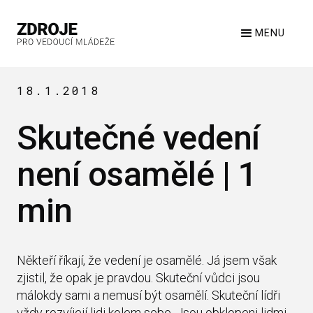
MENU
18.1.2018
Skutečné vedení
není osamělé | 1
min
Někteří říkají, že vedení je osamělé. Já jsem však
zjistil, že opak je pravdou. Skuteční vůdci jsou
málokdy sami a nemusí být osamělí. Skuteční lídři
vždy rozvíjejí lidi kolem sebe. Jsou obklopeni lidmi,