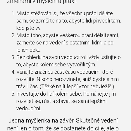
změnami v myšlení a praxi.
Místo stěžování si, že všechnu práci děláte
sami, se zaměřte na to, abyste lidi přivedli tam,
kde jste vy.
Místo toho, abyste veškerou práci dělali sami,
zaměřte se na vedení s ostatními lidmi a po
jejich boku.
Bez ohledu na svou vedoucí roli vždy usilujte o
to, abyste kolem sebe vytvořili tým.
Věnujte značnou část času vedoucím, které
rozvíjíte. Nikoho nerozvinete, aniž byste s ním
trávili čas. (Těžké najít lepší vzor než Ježíš.)
Investujte do lidí kolem sebe. Pomáhejte jim
rozvíjet se, růst a stávat se sami lepšími
vedoucími.
Jedna myšlenka na závěr: Skutečné vedení
není jen o tom, že se dostanete do cíle, ale o