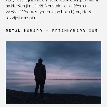
na kterých jim záleží. Neustále lidi k něčemu
vyzývají. Vedou s týmem a po boku týmu, který
rozvíjejí a inspirují.
BRIAN HOWARD — BRIANHOWARD.COM