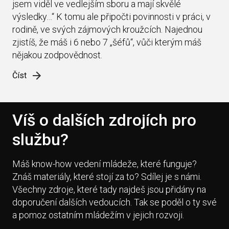
jsem viděl ve vedlejším sboru a mají skvělé
výsledky…“ K tomu ale připočti povinnosti v práci, v
rodině, ve svých zájmových kroužcích. Najednou
zjistíš, že máš i 6 nebo 7 „šéfů“, vůči kterým máš
nějakou zodpovědnost.
Číst
Víš o dalších zdrojích pro
službu?
Máš know-how vedení mládeže, které funguje?
Znáš materiály, které stojí za to? Sdílej je s námi.
Všechny zdroje, které tady najdeš jsou přidány na
doporučení dalších vedoucích. Tak se poděl o ty své
a pomoz ostatním mládežím v jejich rozvoji.