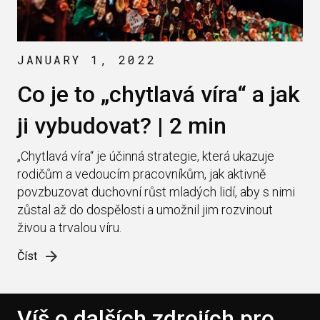
JANUARY 1, 2022
Co je to „chytlavá víra“ a jak
ji vybudovat? | 2 min
„Chytlavá víra“ je účinná strategie, která ukazuje
rodičům a vedoucím pracovníkům, jak aktivně
povzbuzovat duchovní růst mladých lidí, aby s nimi
zůstal až do dospělosti a umožnil jim rozvinout
živou a trvalou víru.
Číst
Víš o dalších zdrojích pro