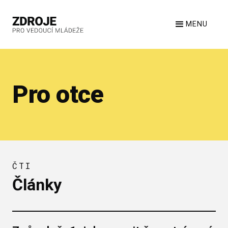
MENU
Pro otce
ČTI
Články