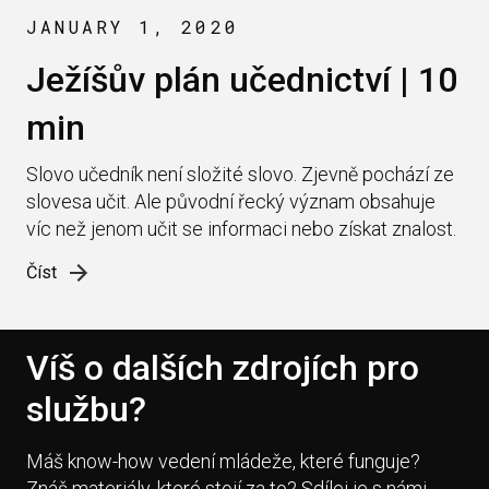
JANUARY 1, 2020
Ježíšův plán učednictví | 10
min
Slovo učedník není složité slovo. Zjevně pochází ze
slovesa učit. Ale původní řecký význam obsahuje
víc než jenom učit se informaci nebo získat znalost.
Číst
Víš o dalších zdrojích pro
službu?
Máš know-how vedení mládeže, které funguje?
Znáš materiály, které stojí za to? Sdílej je s námi.