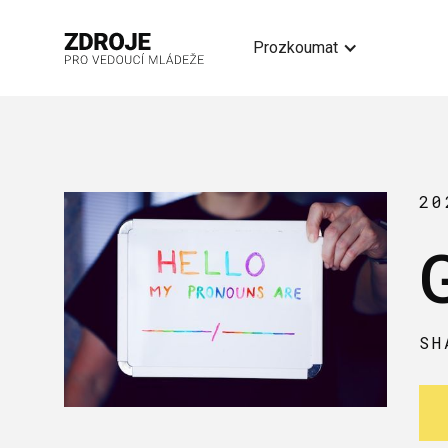
Prozkoumat
20
SH