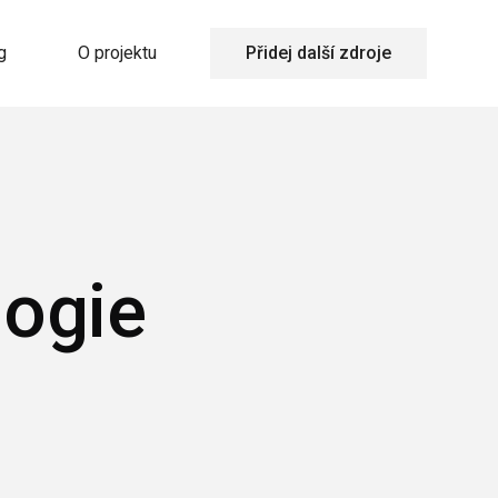
g
O projektu
Přidej další zdroje
logie