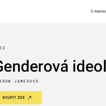
E-learnin
22
Genderová ideo
ARON JAMESOVÁ
KOUPIT ZDE