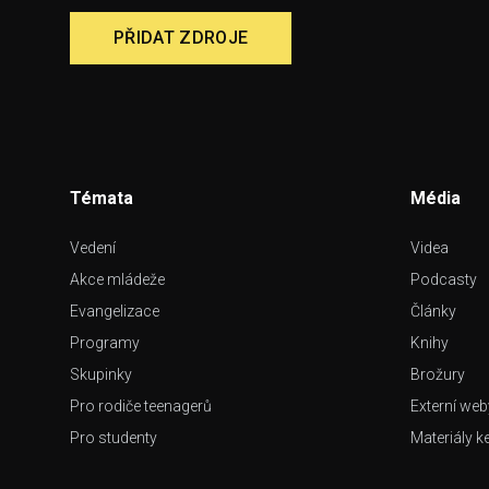
PŘIDAT ZDROJE
Témata
Média
Vedení
Videa
Akce mládeže
Podcasty
Evangelizace
Články
Programy
Knihy
Skupinky
Brožury
Pro rodiče teenagerů
Externí web
Pro studenty
Materiály k