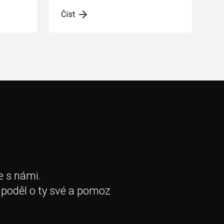
Číst
e s námi.
 poděl o ty své a pomoz