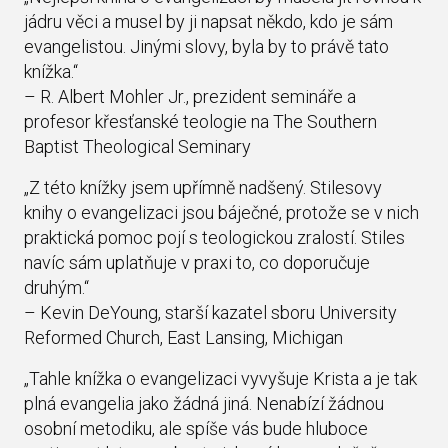
jádru věci a musel by ji napsat někdo, kdo je sám
evangelistou. Jinými slovy, byla by to právě tato
knížka.“
– R. Albert Mohler Jr., prezident semináře a
profesor křesťanské teologie na The Southern
Baptist Theological Seminary
„Z této knížky jsem upřímně nadšený. Stilesovy
knihy o evangelizaci jsou báječné, protože se v nich
praktická pomoc pojí s teologickou zralostí. Stiles
navíc sám uplatňuje v praxi to, co doporučuje
druhým.“
– Kevin DeYoung, starší kazatel sboru University
Reformed Church, East Lansing, Michigan
„Tahle knížka o evangelizaci vyvyšuje Krista a je tak
plná evangelia jako žádná jiná. Nenabízí žádnou
osobní metodiku, ale spíše vás bude hluboce