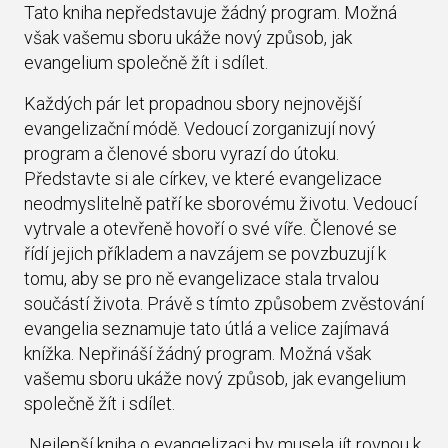
Tato kniha nepředstavuje žádný program. Možná
však vašemu sboru ukáže nový způsob, jak
evangelium společně žít i sdílet.
Každých pár let propadnou sbory nejnovější
evangelizační módě. Vedoucí zorganizují nový
program a členové sboru vyrazí do útoku.
Představte si ale církev, ve které evangelizace
neodmyslitelně patří ke sborovému životu. Vedoucí
vytrvale a otevřeně hovoří o své víře. Členové se
řídí jejich příkladem a navzájem se povzbuzují k
tomu, aby se pro ně evangelizace stala trvalou
součástí života. Právě s tímto způsobem zvěstování
evangelia seznamuje tato útlá a velice zajímavá
knížka. Nepřináší žádný program. Možná však
vašemu sboru ukáže nový způsob, jak evangelium
společně žít i sdílet.
„Nejlepší kniha o evangelizaci by musela jít rovnou k