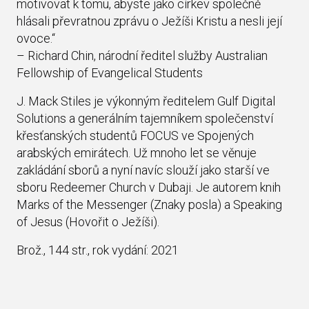
motivovat k tomu, abyste jako církev společně
hlásali převratnou zprávu o Ježíši Kristu a nesli její
ovoce.“
– Richard Chin, národní ředitel služby Australian
Fellowship of Evangelical Students
J. Mack Stiles je výkonným ředitelem Gulf Digital
Solutions a generálním tajemníkem společenství
křesťanských studentů FOCUS ve Spojených
arabských emirátech. Už mnoho let se věnuje
zakládání sborů a nyní navíc slouží jako starší ve
sboru Redeemer Church v Dubaji. Je autorem knih
Marks of the Messenger (Znaky posla) a Speaking
of Jesus (Hovořit o Ježíši).
Brož., 144 str., rok vydání: 2021