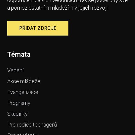
doporučení dalších vedoucích. Tak se poděl o ty své
a pomoz ostatním mládežím v jejich rozvoji.
PŘIDAT ZDROJE
Témata
Vedení
Akce mládeže
Evangelizace
Programy
Skupinky
Pro rodiče teenagerů