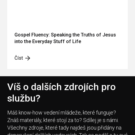
Gospel Fluency: Speaking the Truths of Jesus
into the Everyday Stuff of Life
Číst
Víš o dalších zdrojích pro
službu?
Máš know-how vedení mládeže, které funguje?
Znáš materiály, které stojí za to? Sdílej je s námi.
Všechny zdroje, které tady najdeš jsou přidány na