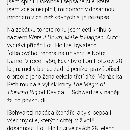
jsem splnil. Dokonce i sepsané cíle, které
jsem zcela nesplnil, mi pomohly dosáhnout
mnohem více, než kdybych si je nezapsal.
Na začátku tohoto roku jsem četl knihu s
názvem
Write It Down; Make It Happen
. Autor
vypráví příběh Lou Holtze, bývalého
fotbalového trenéra na univerzitě Notre
Dame. V roce 1966, když bylo Lou Holtzovi 28
let, neměl v bance žádné peníze, právě přišel
o práci a jeho žena čekala třetí dítě. Manželka
Beth mu dala výtisk knihy
The Magic of
Thinking Big
od Davida J. Schwartze v naději,
že ho povzbudí.
[Schwartz] nabádá čtenáře, aby si sepsali
všechny cíle, kterých chtějí v životě
dosáhnout. Lou Holtz si ve svých 28 letech