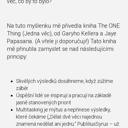
věc, co by to bylo?
Na tuto myšlenku mě přivedla kniha The ONE
Thing (Jedna věc), od Garyho Kellera a Jaye
Papasana. (A vřele ji doporučuji!) Tato kniha
mě přinutila zamyslet se nad následujícími
principy:
Skvělých výsledků dosáhneme, když zúžíme
záběr
Úspěšní lidé se inspirují a pracují na základě
jasně stanovených priorit
Multitasking je mýtus a nepřinese výsledky,
které čekáme („Dělat dvě věci najednou
znamená nedělat ani jednu.“ PubliliusSyrus – už