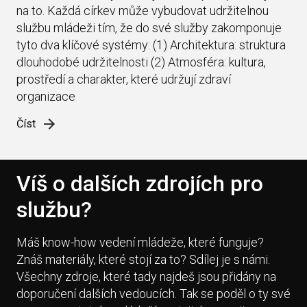
na to. Každá církev může vybudovat udržitelnou
službu mládeži tím, že do své služby zakomponuje
tyto dva klíčové systémy: (1) Architektura: struktura
dlouhodobé udržitelnosti (2) Atmosféra: kultura,
prostředí a charakter, které udržují zdraví
organizace
Číst
Víš o dalších zdrojích pro
službu?
Máš know-how vedení mládeže, které funguje?
Znáš materiály, které stojí za to? Sdílej je s námi.
Všechny zdroje, které tady najdeš jsou přidány na
doporučení dalších vedoucích. Tak se poděl o ty své