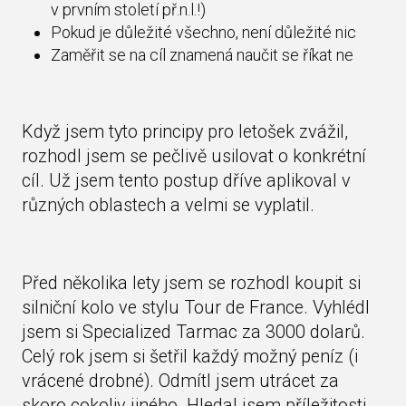
v prvním století př.n.l.!)
Pokud je důležité všechno, není důležité nic
Zaměřit se na cíl znamená naučit se říkat ne
Když jsem tyto principy pro letošek zvážil,
rozhodl jsem se pečlivě usilovat o konkrétní
cíl. Už jsem tento postup dříve aplikoval v
různých oblastech a velmi se vyplatil.
Před několika lety jsem se rozhodl koupit si
silniční kolo ve stylu Tour de France. Vyhlédl
jsem si Specialized Tarmac za 3000 dolarů.
Celý rok jsem si šetřil každý možný peníz (i
vrácené drobné). Odmítl jsem utrácet za
skoro cokoliv jiného. Hledal jsem příležitosti,