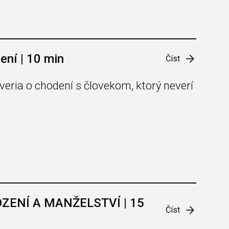
ení | 10 min
Číst
eria o chodení s človekom, ktorý neverí
OZENÍ A MANŽELSTVÍ | 15
Číst