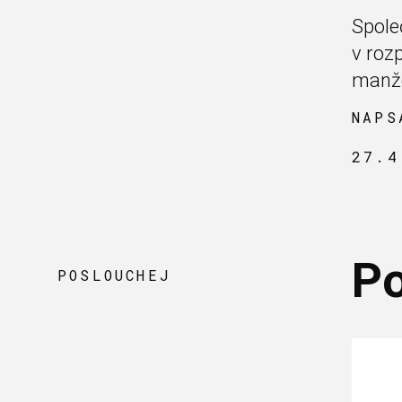
Spole
v roz
manžel
NAPS
27.4
P
POSLOUCHEJ