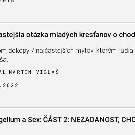
2018
astejšia otázka mladých kresťanov o chod
om dokopy 7 najčastejších mýtov, ktorým ľudia v
ša.
AL
MARTIN VIGLAŠ
.2022
gelium a Sex: ČÁST 2: NEZADANOST, CH