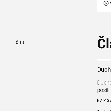
Čl
ČTI
Ducho
Ducho
posíl
NAPS