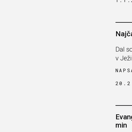
1.1.
Najč
Dal s
v Ježi
NAPS
20.2
Evan
min