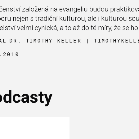
čenství založená na evangeliu budou praktikova
poru nejen s tradiční kulturou, ale i kulturou s
ství velmi cynická, a to až do té míry, že se ho
AL
DR. TIMOTHY KELLER | TIMOTHYKELL
.2010
odcasty