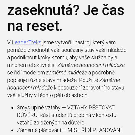
zaseknutá? Je čas
na reset.
V
LeaderTreks
jsme vytvořili nástroj, který vám
pomůže zhodnotit vaši současný stav vaší mládeže
a podniknout kroky k tomu, aby vaše služba byla
mnohem efektivnější.
Záměrné hodnocení mládeže
se řídí modelem
záměrné mládeže
a podrobně
popisuje různé stavy mládeže. Použijte
Záměrné
hodnocení mládeže
k posouzení zdravotního stavu
vaší služby v těchto pěti oblastech:
Smysluplné vztahy — VZTAHY PĚSTOVAT
DŮVĚRU. Růst studentů probíhá v kontextu
vztahů založených na důvěře.
Záměrné plánování — MISE ŘÍDÍ PLÁNOVÁNÍ.