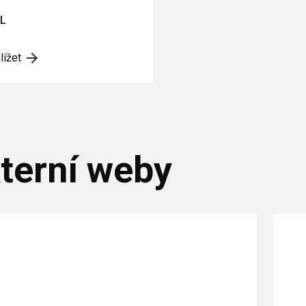
L
lížet
terní weby