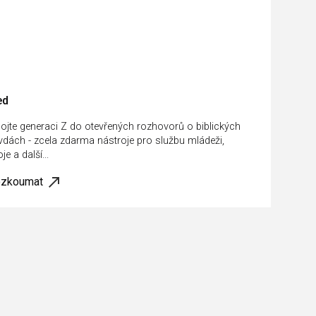
ed
ojte generaci Z do otevřených rozhovorů o biblických
vdách - zcela zdarma nástroje pro službu mládeži,
je a další...
ozkoumat