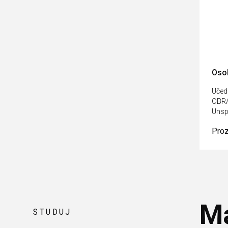
Osob
Učed
OBRÁ
Unsp
Pro
Ma
STUDUJ