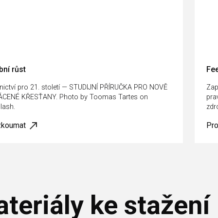
ní růst
Fe
nictví pro 21. století — STUDIJNÍ PŘÍRUČKA PRO NOVĚ
Zap
CENÉ KŘESŤANY. Photo by Toomas Tartes on
pra
lash.
zdro
zkoumat
Pr
teriály ke stažení