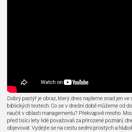
Dobrý pastýř je obraz, který dnes najdeme snad jen ve
biblických textech. Co se v dnešní době můžeme od d
naučit v oblasti managementu? Překvapivě mnoho. Mou
před tisíci lety lidé považovali za přirozené poznání, d
objevovat. Vydejte se na cestu sedmi prostých a hlubo