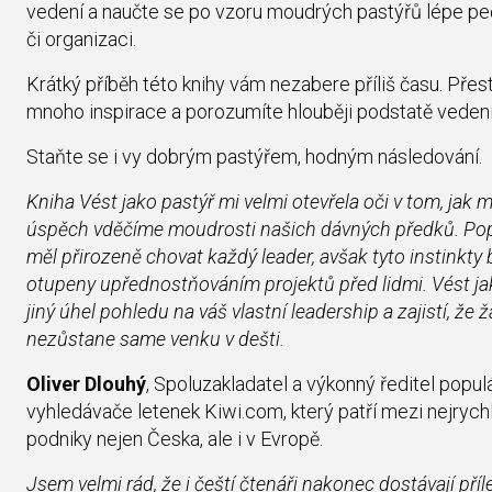
vedení a naučte se po vzoru moudrých pastýřů lépe pe
či organizaci.
Krátký příběh této knihy vám nezabere příliš času. Pře
mnoho inspirace a porozumíte hlouběji podstatě vedení
Staňte se i vy dobrým pastýřem, hodným následování.
Kniha Vést jako pastýř mi velmi otevřela oči v tom, jak 
úspěch vděčíme moudrosti našich dávných předků. Popi
měl přirozeně chovat každý leader, avšak tyto instinkty 
otupeny upřednostňováním projektů před lidmi. Vést ja
jiný úhel pohledu na váš vlastní leadership a zajistí, že
nezůstane same venku v dešti.
Oliver Dlouhý
, Spoluzakladatel a výkonný ředitel popul
vyhledávače letenek Kiwi.com, který patří mezi nejrychl
podniky nejen Česka, ale i v Evropě.
Jsem velmi rád, že i čeští čtenáři nakonec dostávají pří