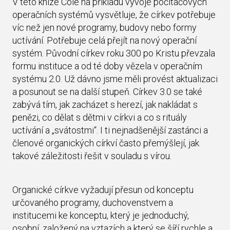
V této knize Cole na příkladu vývoje počítačových
operačních systémů vysvětluje, že církev potřebuje
víc než jen nové programy, budovy nebo formy
uctívání. Potřebuje celá přejít na nový operační
systém. Původní církev roku 300 po Kristu převzala
formu instituce a od té doby vězela v operačním
systému 2.0. Už dávno jsme měli provést aktualizaci
a posunout se na další stupeň. Církev 3.0 se také
zabývá tím, jak zacházet s herezí, jak nakládat s
penězi, co dělat s dětmi v církvi a co s rituály
uctívání a „svátostmi“. I ti nejnadšenější zastánci a
členové organických církví často přemýšlejí, jak
takové záležitosti řešit v souladu s vírou.
Organické církve vyžadují přesun od konceptu
určovaného programy, duchovenstvem a
institucemi ke konceptu, který je jednoduchý,
osobní, založený na vztazích a který se šíří rychle a