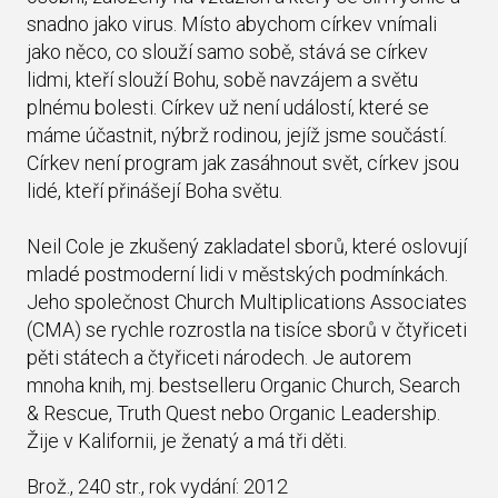
snadno jako virus. Místo abychom církev vnímali
jako něco, co slouží samo sobě, stává se církev
lidmi, kteří slouží Bohu, sobě navzájem a světu
plnému bolesti. Církev už není událostí, které se
máme účastnit, nýbrž rodinou, jejíž jsme součástí.
Církev není program jak zasáhnout svět, církev jsou
lidé, kteří přinášejí Boha světu.
Neil Cole je zkušený zakladatel sborů, které oslovují
mladé postmoderní lidi v městských podmínkách.
Jeho společnost Church Multiplications Associates
(CMA) se rychle rozrostla na tisíce sborů v čtyřiceti
pěti státech a čtyřiceti národech. Je autorem
mnoha knih, mj. bestselleru Organic Church, Search
& Rescue, Truth Quest nebo Organic Leadership.
Žije v Kalifornii, je ženatý a má tři děti.
Brož., 240 str., rok vydání: 2012