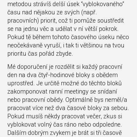
metodou strávíš delší úsek “vyblokovaného”
času nad nějakou ze svých (např.
pracovních) priorit, což ti pomůže soustředit
se na jednu věc a udělat v ní větší pokrok.
Pokud tě během tohoto časového úseku něco
neočekávaně vyruší, i tak ti většinou na tvou
prioritu čas pořád zbyde.
Mé doporučení je rozdělit si každý pracovní
den na dva čtyř-hodinové bloky s obědem
uprostřed. Je určitě možné do těchto bloků
zakomponovat ranní meetingy se snídaní
nebo pracovní obědy. Optimálně bys neměl/a
pracovat více než dva časové bloky za sebou.
Pokud musíš někdy pracovat večer, zkus si
vyblokovat volný čas ráno nebo odpoledne.
Dalším dobrým zvykem je brát si tři časově