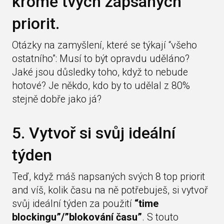
kromě tvých zapsaných
priorit.
Otázky na zamyšlení, které se týkají “všeho
ostatního”: Musí to být opravdu uděláno?
Jaké jsou důsledky toho, když to nebude
hotové? Je někdo, kdo by to udělal z 80%
stejně dobře jako já?
5. Vytvoř si svůj ideální
týden
Teď, když máš napsaných svých 8 top priorit
and víš, kolik času na ně potřebuješ, si vytvoř
svůj ideální týden za použití
“time
blockingu”/”blokování času”
. S touto