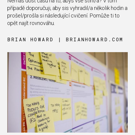
Nemáš dost času na to, abys vše stihl/a? V tom
případě doporučuji, aby sis vyhradil/a několik hodin a
prošel/prošla si následující cvičení. Pomůže ti to
opět najít rovnováhu.
BRIAN HOWARD | BRIANHOWARD.COM