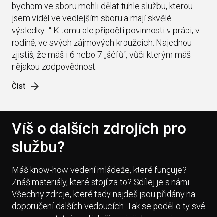
bychom ve sboru mohli dělat tuhle službu, kterou
jsem viděl ve vedlejším sboru a mají skvělé
výsledky…“ K tomu ale připočti povinnosti v práci, v
rodině, ve svých zájmových kroužcích. Najednou
zjistíš, že máš i 6 nebo 7 „šéfů“, vůči kterým máš
nějakou zodpovědnost.
Číst
Víš o dalších zdrojích pro
službu?
Máš know-how vedení mládeže, které funguje?
Znáš materiály, které stojí za to? Sdílej je s námi.
Všechny zdroje, které tady najdeš jsou přidány na
doporučení dalších vedoucích. Tak se poděl o ty své