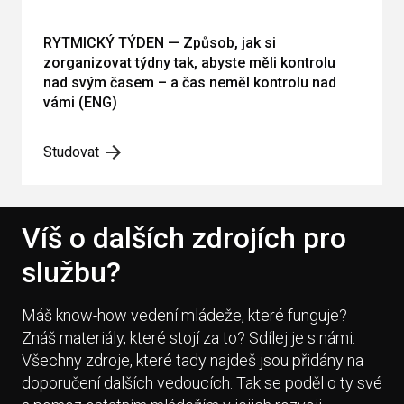
RYTMICKÝ TÝDEN — Způsob, jak si
zorganizovat týdny tak, abyste měli kontrolu
nad svým časem – a čas neměl kontrolu nad
vámi (ENG)
Studovat
Víš o dalších zdrojích pro
službu?
Máš know-how vedení mládeže, které funguje?
Znáš materiály, které stojí za to? Sdílej je s námi.
Všechny zdroje, které tady najdeš jsou přidány na
doporučení dalších vedoucích. Tak se poděl o ty své