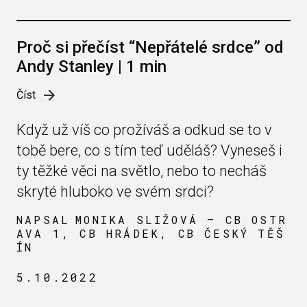
Proč si přečíst “Nepřátelé srdce” od
Andy Stanley | 1 min
Číst
Když už víš co prožíváš a odkud se to v
tobě bere, co s tím teď uděláš? Vyneseš i
ty těžké věci na světlo, nebo to necháš
skryté hluboko ve svém srdci?
NAPSAL
MONIKA SLIŽOVÁ — CB OSTR
AVA 1, CB HRÁDEK, CB ČESKÝ TĚŠ
ÍN
5.10.2022