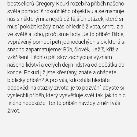
bestsellerů Gregory Koukl rozebírá příběh našeho
světa pomocí širokoúhlého objektivu a seznamuje
nás s některými z nejdůležitějších otázek, které si
musí položit každý z nás ohledně života, smrti, zla
ve světě a toho, proč jsme tady. Je to příběh Bible,
vyprávěný pomocí pěti jednoduchých slov, která si
snadno zapamatujeme: Bůh, člověk, Ježíš, kříž a
vzkříšení. Těchto pět slov zachycuje význam
našeho lidství a celých dějin lidstva od počátku do
konce. Pokud již jste křesťany, znáte a chápete
biblický příběh? A pro vás, kdo stále hledáte
odpovědi na otázky života, je to pozvání, abyste si
vyslechli příběh, který vysvětluje svět tak, jak to nic
jiného nedokáže. Tento příběh navždy změní váš
život.