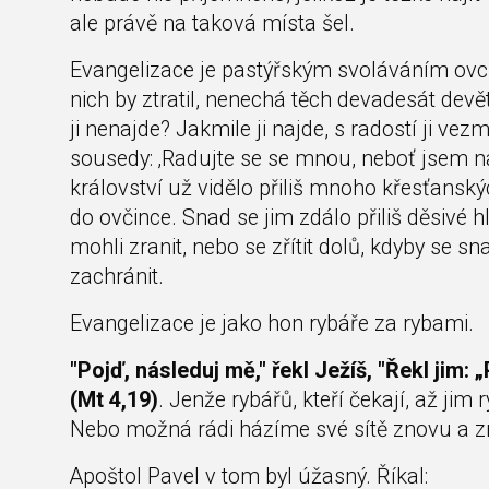
ale právě na taková místa šel.
Evangelizace je pastýřským svoláváním ovcí
nich by ztratil, nenechá těch devadesát dev
ji nenajde? Jakmile ji najde, s radostí ji ve
sousedy: ‚Radujte se se mnou, neboť jsem na
království už vidělo přiliš mnoho křesťanskýc
do ovčince. Snad se jim zdálo přiliš děsivé h
mohli zranit, nebo se zřítit dolů, kdyby se s
zachránit.
Evangelizace je jako hon rybáře za rybami.
"Pojď, následuj mě," řekl Ježíš, "Řekl jim:
(Mt 4,19)
. Jenže rybářů, kteří čekají, až jim
Nebo možná rádi házíme své sítě znovu a zn
Apoštol Pavel v tom byl úžasný. Říkal: