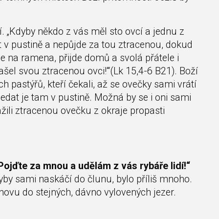
. „Kdyby někdo z vás měl sto ovcí a jednu z
ět v pustině a nepůjde za tou ztracenou, dokud
zme na ramena, přijde domů a svolá přátele i
šel svou ztracenou ovci!‘“(Lk 15,4-6 B21). Boží
h pastýřů, kteří čekali, až se ovečky sami vrátí
ledat je tam v pustině. Možná by se i oni sami
nažili ztracenou ovečku z okraje propasti
 „Pojďte za mnou a udělám z vás rybáře lidí!“
 ryby sami naskáčí do člunu, bylo příliš mnoho.
ovu do stejných, dávno vylovených jezer.