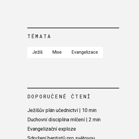
TÉMATA
Ježíš
Mise
Evangelizace
DOPORUČENÉ ČTENÍ
Ježíšův plán učednictví | 10 min
Duchovní disciplína mlčení | 2 min
Evangelizační exploze
Sdružení baptistů pro světovou