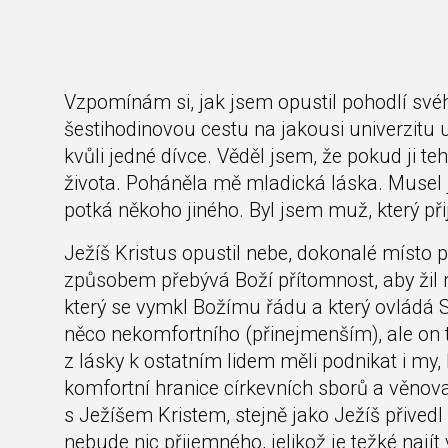
Vzpomínám si, jak jsem opustil pohodlí své
šestihodinovou cestu na jakousi univerzitu 
kvůli jedné dívce. Věděl jsem, že pokud ji te
života. Poháněla mě mladická láska. Musel jse
potká někoho jiného. Byl jsem muž, který při
Ježíš Kristus opustil nebe, dokonalé místo 
způsobem přebývá Boží přítomnost, aby žil n
který se vymkl Božímu řádu a který ovládá 
něco nekomfortního (přinejmenším), ale on 
z lásky k ostatním lidem měli podnikat i m
komfortní hranice církevních sborů a věnova
s Ježíšem Kristem, stejně jako Ježíš přived
nebude nic přijemného, jelikož je težké nají