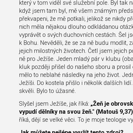
který v tom viděl své služební pole. Byl tak
když jsem tam byl, mě všem známým předsta
překvapeni, že mě potkali, jelikož se nikdy 
nich měla nějakou dlouho odkládanou otázku t
vyprávět o svých duchovních cestách. Šel js
k Bohu. Nevěděli, že se za ně budu modlit, za
jejich milostných životech. Četl jsem jejich p
ně pro Ježíše. Jeden mladý pár v klubu (oba
kluk později přišel do našeho sboru a prosi
mělo to neblahé následky na jeho život. Jed
Ježíši. Do kostela přišlo i několik dalších li
skvěli. Bylo to úžasné.
Slyšel jsem Ježíše, jak říká:
„Žeň je obrovsk
vypudí dělníky na svou žeň." (Matouš 9,37)
říká, dějí se velké věci. To je moje teologie 
Jak můžete nejlépe využít tento zdroj?