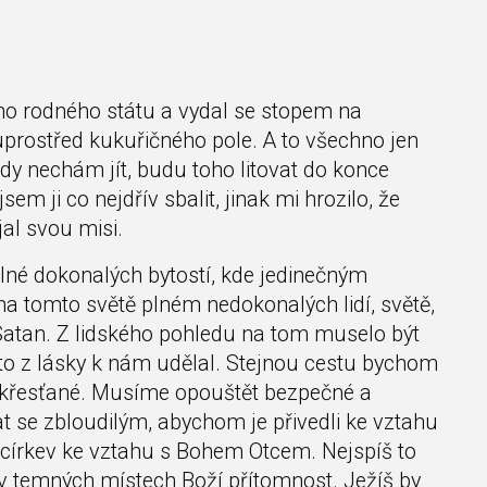
ho rodného státu a vydal se stopem na
uprostřed kukuřičného pole. A to všechno jen
hdy nechám jít, budu toho litovat do konce
m ji co nejdřív sbalit, jinak mi hrozilo, že
jal svou misi.
plné dokonalých bytostí, kde jedinečným
a tomto světě plném nedokonalých lidí, světě,
Satan. Z lidského pohledu na tom muselo být
to z lásky k nám udělal. Stejnou cestu bychom
y, křesťané. Musíme opouštět bezpečné a
t se zbloudilým, abychom je přivedli ke vztahu
l církev ke vztahu s Bohem Otcem. Nejspíš to
t v temných místech Boží přítomnost. Ježíš by