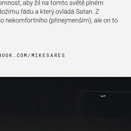
omnost, aby žil na tomto světě plném
 Božímu řádu a který ovládá Satan. Z
o nekomfortního (přinejmenším), ale on to
BOOK.COM/MIKESARES