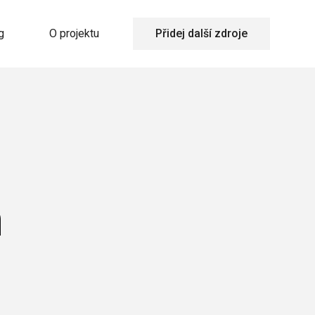
g
O projektu
Přidej další zdroje
n