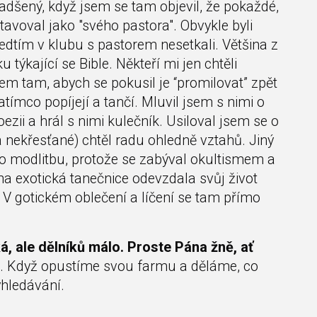
 nadšený, když jsem se tam objevil, že pokaždé,
voval jako "svého pastora". Obvykle byli
předtím v klubu s pastorem nesetkali. Většina z
ýkající se Bible. Někteří mi jen chtěli
em tam, abych se pokusil je “promilovat” zpět
tímco popíjejí a tančí. Mluvil jsem s nimi o
oezii a hrál s nimi kulečník. Usiloval jsem se o
 nekřesťané) chtěl radu ohledně vztahů. Jiný
l o modlitbu, protože se zabýval okultismem a
na exotická tanečnice odevzdala svůj život
dí. V gotickém oblečení a líčení se tam přímo
á, ale dělníků málo. Proste Pána žně, ať
. Když opustíme svou farmu a děláme, co
vyhledávání.