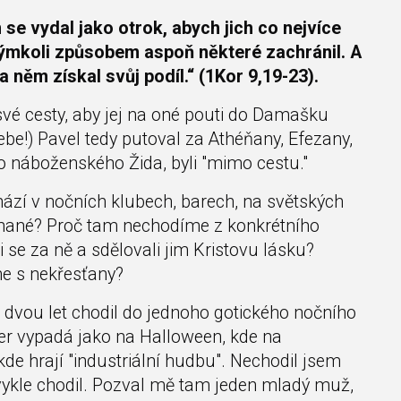
e vydal jako otrok, abych jich co nejvíce
kýmkoli způsobem aspoň některé zachránil. A
 něm získal svůj podíl.“ (1Kor 9,19-23).
 své cesty, aby jej na oné pouti do Damašku
ebe!) Pavel tedy putoval za Athéňany, Efezany,
žto náboženského Žida, byli "mimo cestu."
ází v nočních klubech, barech, na světských
ohané? Proč tam nechodíme z konkrétního
i se za ně a sdělovali jim Kristovu lásku?
e s nekřesťany?
 dvou let chodil do jednoho gotického nočního
čer vypadá jako na Halloween, kde na
kde hrají "industriální hudbu". Nechodil jsem
vykle chodil. Pozval mě tam jeden mladý muž,