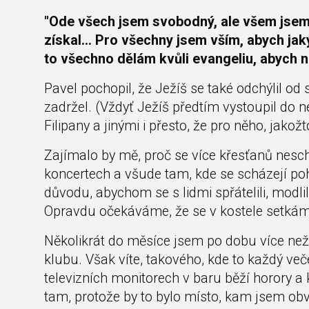
"Ode všech jsem svobodný, ale všem jsem s
získal… Pro všechny jsem vším, abych ja
to všechno dělám kvůli evangeliu, abych na
Pavel pochopil, že Ježíš se také odchýlil od
zadržel. (Vždyť Ježíš předtím vystoupil do n
Filipany a jinými i přesto, že pro něho, jako
Zajímalo by mě, proč se více křesťanů nesch
koncertech a všude tam, kde se scházejí p
důvodu, abychom se s lidmi spřátelili, modlil
Opravdu očekáváme, že se v kostele setkám
Několikrát do měsíce jsem po dobu více než
klubu. Však víte, takového, kde to každý ve
televizních monitorech v baru běží horory a 
tam, protože by to bylo místo, kam jsem ob