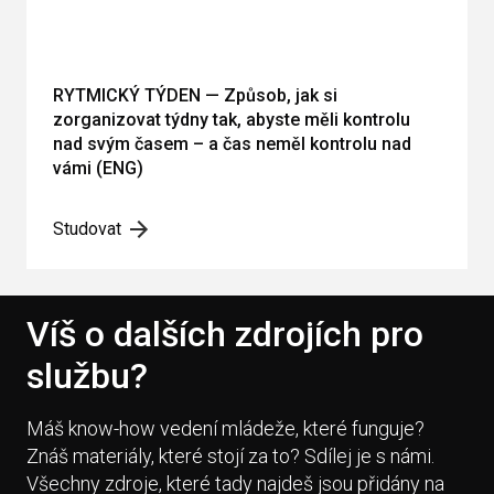
RYTMICKÝ TÝDEN — Způsob, jak si
zorganizovat týdny tak, abyste měli kontrolu
nad svým časem – a čas neměl kontrolu nad
vámi (ENG)
Studovat
Víš o dalších zdrojích pro
službu?
Máš know-how vedení mládeže, které funguje?
Znáš materiály, které stojí za to? Sdílej je s námi.
Všechny zdroje, které tady najdeš jsou přidány na