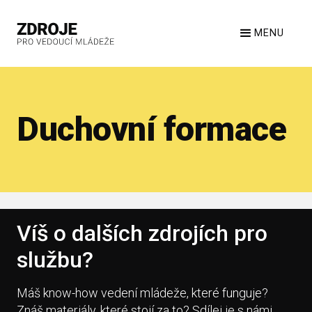
MENU
Duchovní formace
Víš o dalších zdrojích pro
službu?
Máš know-how vedení mládeže, které funguje?
Znáš materiály, které stojí za to? Sdílej je s námi.