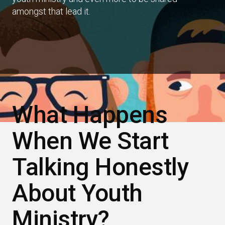
amongst that lead it.
What Happens
When We Start
Talking Honestly
About Youth
Ministry?