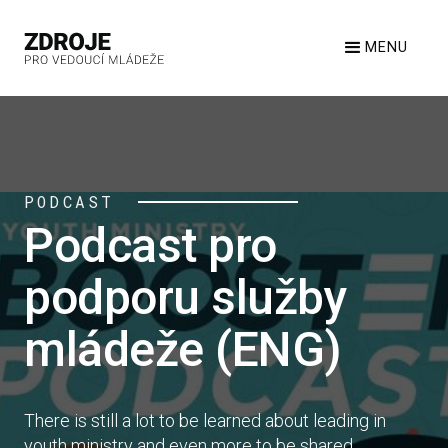
MENU
PODCAST
Podcast pro
podporu služby
mládeže (ENG)
There is still a lot to be learned about leading in
youth ministry and even more to be shared