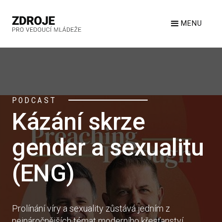
MENU
PODCAST
Kázání skrze
gender a sexualitu
(ENG)
Prolínání víry a sexuality zůstává jedním z
nejnáročnějších témat moderního křesťanství.