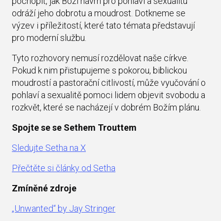
pochopit, jak Boží návrh pro pohlaví a sexualitu
odráží jeho dobrotu a moudrost. Dotkneme se
výzev i příležitostí, které tato témata představují
pro moderní službu.
Tyto rozhovory nemusí rozdělovat naše církve.
Pokud k nim přistupujeme s pokorou, biblickou
moudrostí a pastorační citlivostí, může vyučování o
pohlaví a sexualitě pomoci lidem objevit svobodu a
rozkvět, které se nacházejí v dobrém Božím plánu.
Spojte se se Sethem Trouttem
Sledujte Setha na X
Přečtěte si články od Setha
Zmíněné zdroje
„Unwanted“ by Jay Stringer