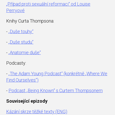
„Případ proti sexuální reformaci“ od Louise
Perryové
Knihy Curta Thompsona:
-
„Duše touhy“
-
„Duše studu“
-
„Anatomie duše“
Podcasty:
-
„The Adam Young Podcast“ (konkrétně „Where We
Find Ourselves“)
-
Podcast „Being Known“ s Curtem Thompsonem
Související epizody
Kázání skrze těžké texty (ENG)