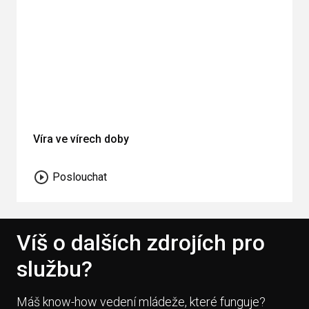
Víra ve vírech doby
Poslouchat
Víš o dalších zdrojích pro
službu?
Máš know-how vedení mládeže, které funguje?