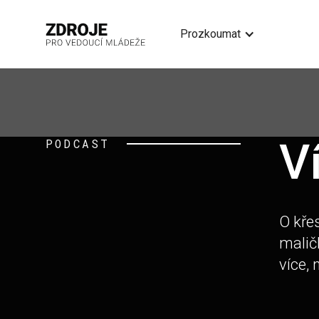
Prozkoumat
V
PODCAST
O kře
malič
více, 