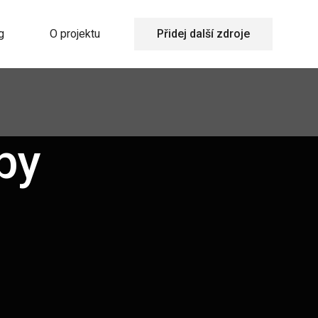
g
O projektu
Přidej další zdroje
by