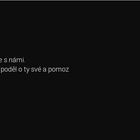
e s námi.
 poděl o ty své a pomoz