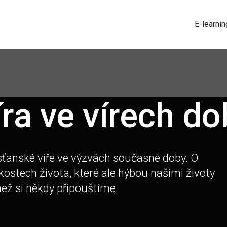
E-learnin
íra ve vírech do
sťanské víře ve výzvách současné doby. O
kostech života, které ale hýbou našimi životy
než si někdy připouštíme.