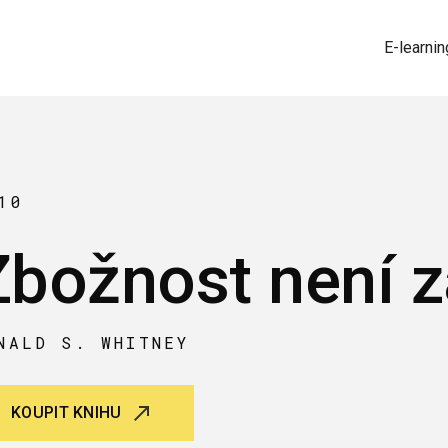
E-learnin
10
Zbožnost není 
NALD S. WHITNEY
KOUPIT KNIHU