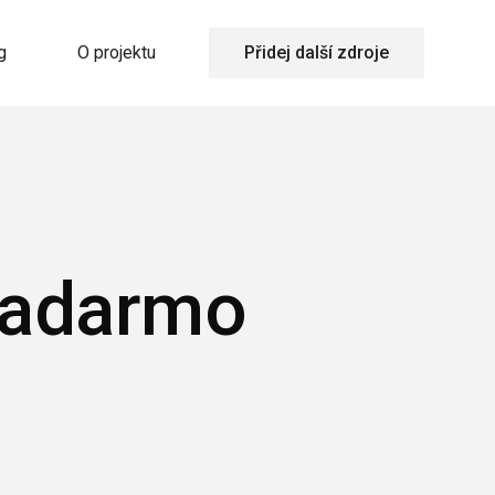
g
O projektu
Přidej další zdroje
zadarmo