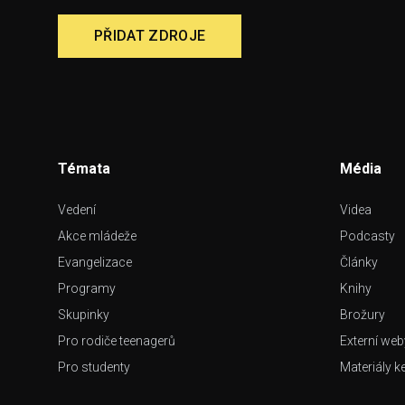
PŘIDAT ZDROJE
Témata
Média
Vedení
Videa
Akce mládeže
Podcasty
Evangelizace
Články
Programy
Knihy
Skupinky
Brožury
Pro rodiče teenagerů
Externí web
Pro studenty
Materiály k