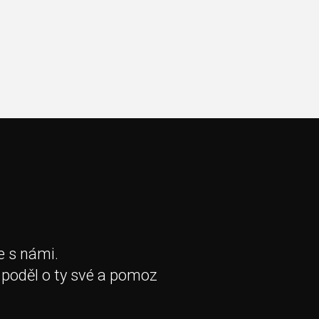
e s námi.
 poděl o ty své a pomoz