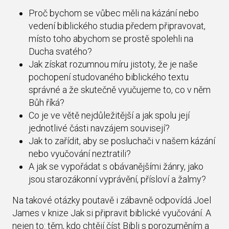
Proč bychom se vůbec měli na kázání nebo
vedení biblického studia předem připravovat,
místo toho abychom se prostě spolehli na
Ducha svatého?
Jak získat rozumnou míru jistoty, že je naše
pochopení studovaného biblického textu
správné a že skutečně vyučujeme to, co v něm
Bůh říká?
Co je ve větě nejdůležitější a jak spolu její
jednotlivé části navzájem souvisejí?
Jak to zařídit, aby se posluchači v našem kázání
nebo vyučování neztratili?
A jak se vypořádat s obávanějšími žánry, jako
jsou starozákonní vyprávění, přísloví a žalmy?
Na takové otázky poutavě i zábavně odpovídá Joel
James v knize Jak si připravit biblické vyučování. A
nejen to: těm, kdo chtějí číst Bibli s porozuměním a