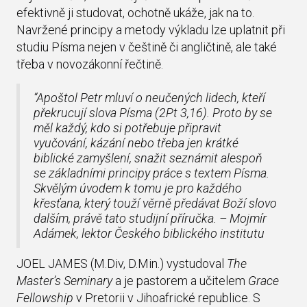
efektivně ji studovat, ochotně ukáže, jak na to.
Navržené principy a metody výkladu lze uplatnit při
studiu Písma nejen v češtině či angličtině, ale také
třeba v novozákonní řečtině.
“Apoštol Petr mluví o neučených lidech, kteří
překrucují slova Písma (2Pt 3,16). Proto by se
měl každý, kdo si potřebuje připravit
vyučování, kázání nebo třeba jen krátké
biblické zamyšlení, snažit seznámit alespoň
se základními principy práce s textem Písma.
Skvělým úvodem k tomu je pro každého
křesťana, který touží věrně předávat Boží slovo
dalším, právě tato studijní příručka. – Mojmír
Adámek, lektor Českého biblického institutu
JOEL JAMES (M.Div, D.Min.) vystudoval
The
Master’s Seminary
a je pastorem a učitelem
Grace
Fellowship
v Pretorii v Jihoafrické republice. S