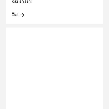
Kaž s vášní
Číst