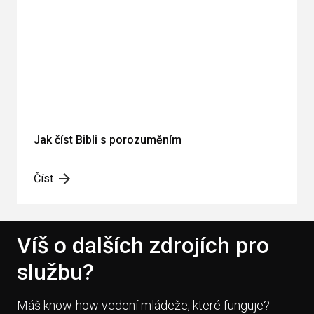
Jak číst Bibli s porozuměním
Číst
Víš o dalších zdrojích pro
službu?
Máš know-how vedení mládeže, které funguje?