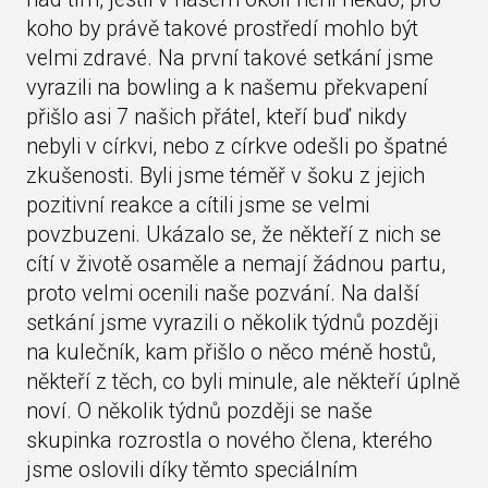
koho by právě takové prostředí mohlo být
velmi zdravé. Na první takové setkání jsme
vyrazili na bowling a k našemu překvapení
přišlo asi 7 našich přátel, kteří buď nikdy
nebyli v církvi, nebo z církve odešli po špatné
zkušenosti. Byli jsme téměř v šoku z jejich
pozitivní reakce a cítili jsme se velmi
povzbuzeni. Ukázalo se, že někteří z nich se
cítí v životě osaměle a nemají žádnou partu,
proto velmi ocenili naše pozvání. Na další
setkání jsme vyrazili o několik týdnů později
na kulečník, kam přišlo o něco méně hostů,
někteří z těch, co byli minule, ale někteří úplně
noví. O několik týdnů později se naše
skupinka rozrostla o nového člena, kterého
jsme oslovili díky těmto speciálním