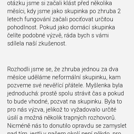
otázku jsme si začali klást před několika
měsíci, kdy jsme jako skupinka po zhruba 2
letech fungování začali pociťovat určitou
pohodlnost. Pokud jako domácí skupinka
čelíte podobné výzvě, ráda bych s vámi
sdílela naší zkušenost.
Rozhodli jsme se, že zhruba jednou za dva
měsíce uděláme neformální skupinku, kam
pozveme své nevěřící přátele. Myšlenka byla
jednoduchá: prostě spolu strávit čas a pokud
to bude vhodné, pozvat na skupinku. Byla to
pro nás výzva, jelikož to vyžadovalo určité
úsilí a možná několik trapných rozhovorů.
Nicméně nás to donutilo opravdu se zamyslet
nad tím, jestli v našem okolí není někdo, pro