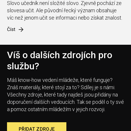
Slovo učedník není složité slovo. Zjevně pochází ze
slovesa učit. Ale původní řecký význam obsahuje
víc než jenom učit se informaci nebo získat znalost.
Číst
Víš o dalších zdrojích pro
službu?
Máš know-how vedení mládeže, které funguje?
Znáš materiály, které stojí za to? Sdílej je s námi.
Všechny zdroje, které tady najdeš jsou přidány na
doporučení dalších vedoucích. Tak se poděl o ty své
a pomoz ostatním mládežím v jejich rozvoji.
PŘIDAT ZDROJE