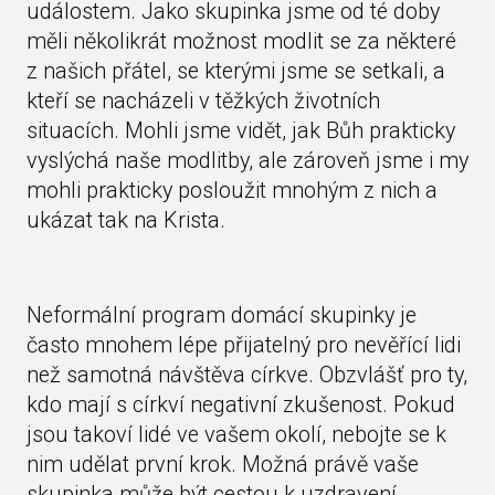
událostem. Jako skupinka jsme od té doby
měli několikrát možnost modlit se za některé
z našich přátel, se kterými jsme se setkali, a
kteří se nacházeli v těžkých životních
situacích. Mohli jsme vidět, jak Bůh prakticky
vyslýchá naše modlitby, ale zároveň jsme i my
mohli prakticky posloužit mnohým z nich a
ukázat tak na Krista.
Neformální program domácí skupinky je
často mnohem lépe přijatelný pro nevěřící lidi
než samotná návštěva církve. Obzvlášť pro ty,
kdo mají s církví negativní zkušenost. Pokud
jsou takoví lidé ve vašem okolí, nebojte se k
nim udělat první krok. Možná právě vaše
skupinka může být cestou k uzdravení