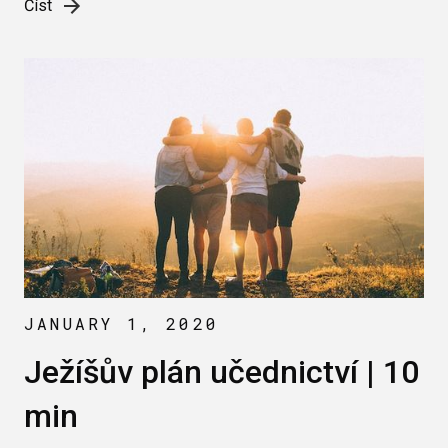
Číst
JANUARY 1, 2020
Ježíšův plán učednictví | 10
min