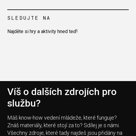
SLEDUJTE NA
Najděte si hry a aktivity hned teď!
Víš o dalších zdrojích pro
službu?
Máš know-how vedení mládeže, které funguje?
Znáš materiály, které stojí za to? Sdílej je s námi.
Všechny zdroje, které tady najdeš jsou přidány na