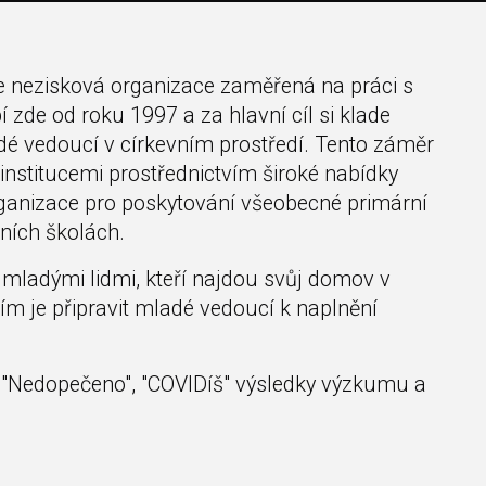
e nezisková organizace zaměřená na práci s
 zde od roku 1997 a za hlavní cíl si klade
ladé vedoucí v církevním prostředí. Tento záměr
 institucemi prostřednictvím široké nabídky
organizace pro poskytování všeobecné primární
ních školách.
ladými lidmi, kteří najdou svůj domov v
m je připravit mladé vedoucí k naplnění
"Nedopečeno", "COVIDíš" výsledky výzkumu a