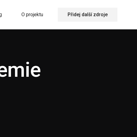
g
O projektu
Přidej další zdroje
emie