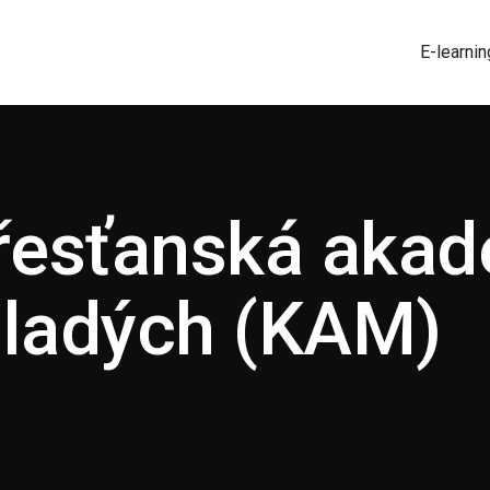
E-learnin
řesťanská akad
ladých (KAM)