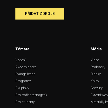
PŘIDAT ZDROJE
Témata
Média
Vedení
Videa
Akce mládeže
Podcasty
Evangelizace
Články
Programy
Knihy
Skupinky
Brožury
Pro rodiče teenagerů
Externí web
Pro studenty
Materiály k