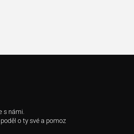
e s námi.
 poděl o ty své a pomoz