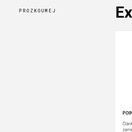
Ex
PROZKOUMEJ
POIN
Článk
zamě