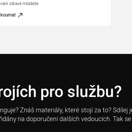
vání zdravé mládeže.
zkoumat
rojích pro službu?
je? Znáš materiály, které stojí za to? Sdílej j
přidány na doporučení dalších vedoucích. Tak se