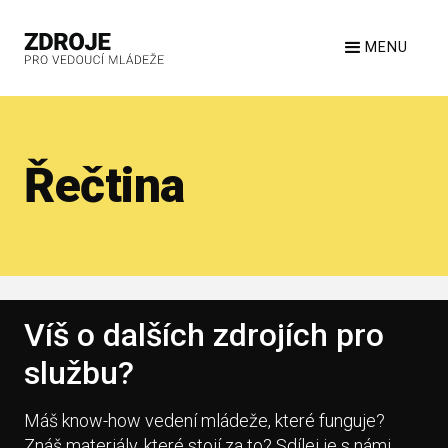
MENU
Řečtina
Víš o dalších zdrojích pro
službu?
Máš know-how vedení mládeže, které funguje?
Znáš materiály, které stojí za to? Sdílej je s námi.