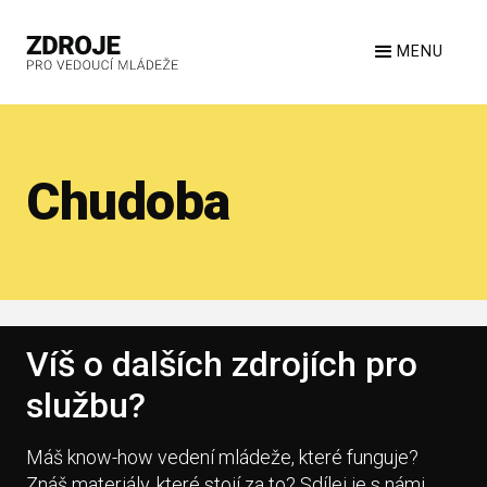
MENU
Chudoba
Víš o dalších zdrojích pro
službu?
Máš know-how vedení mládeže, které funguje?
Znáš materiály, které stojí za to? Sdílej je s námi.