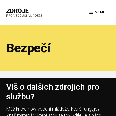
MENU
Bezpečí
Víš o dalších zdrojích pro
službu?
Máš know-how vedení mládeže, které funguje?
Znáš materiály, které stojí za to? Sdílej je s námi.