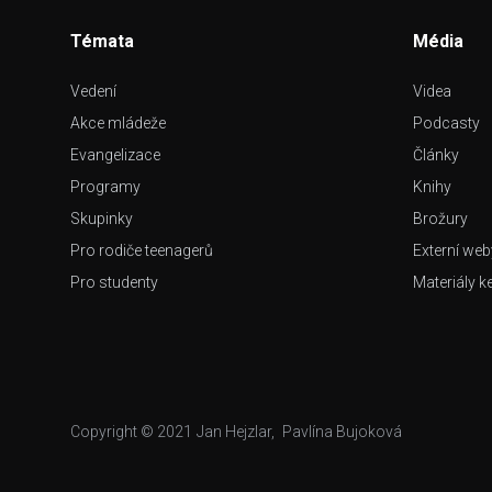
Témata
Média
Vedení
Videa
Akce mládeže
Podcasty
Evangelizace
Články
Programy
Knihy
Skupinky
Brožury
Pro rodiče teenagerů
Externí web
Pro studenty
Materiály k
Copyright © 2021
Jan Hejzlar
,
Pavlína Bujoková