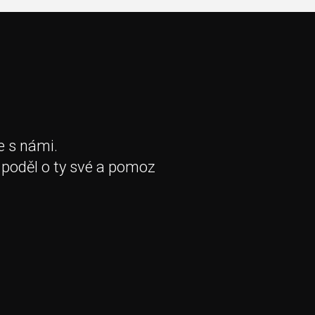
e s námi.
 poděl o ty své a pomoz