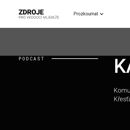
Prozkoumat
K
PODCAST
Komun
Křesť