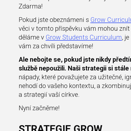
Zdarma!
Pokud jste obeznámeni s
Grow Curricul
věci v tomto příspěvku vám mohou znít 
děláme v
Grow Students Curriculum
, j
vám za chvíli představíme!
Ale nebojte se, pokud jste nikdy předt
službě nepoužili. Naši strategii si stále
nápady, které považujete za užitečné, ign
nehodí do vašeho kontextu, a zkombinujt
a strategií vaší církve.
Nyní začněme!
STRATEGIE GROW