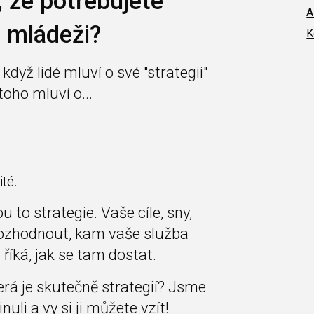
 že potřebujete
A
u mládeži?
K
když lidé mluví o své "strategii"
toho mluví o...
té.
u to strategie. Vaše cíle, sny,
 rozhodnout, kam vaše služba
říká, jak se tam dostat.
která je skutečně strategií? Jsme
uli a vy si ji můžete vzít!