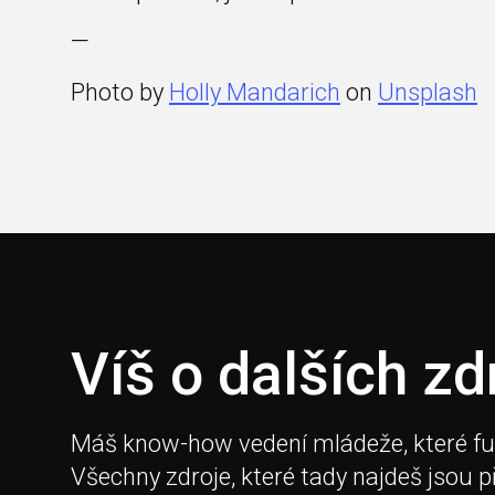
—
Photo by
Holly Mandarich
on
Unsplash
Víš o dalších zd
Máš know-how vedení mládeže, které fungu
Všechny zdroje, které tady najdeš jsou 