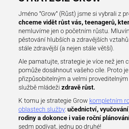
Jméno "Grow" (Růst) jsme si vybrali z 
chceme vidět růst vás, teenagerů, kter
nemluvíme jen o početním růstu. Mluvíme
pěstování hlubších a zdravějších vztahů 
stále zdravější (a nejen stále větší).
Ale pamatujte, strategie je více než jen c
pomůže dosáhnout vašeho cíle. Proto je
přizpůsobitelným a velmi proveditelným
službě mládeži
zdravě růst.
K tomu je strategie Grow
kompletním r
oblastech služby
:
učednictví, vyučování,
rodiny a dokonce i vaše roční plánování
sedm podívat, jednu po druhé!