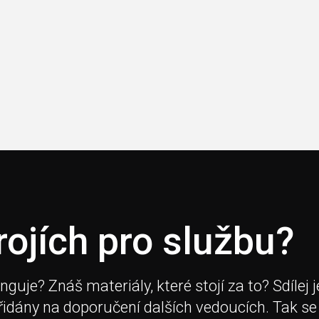
rojích pro službu?
je? Znáš materiály, které stojí za to? Sdílej j
přidány na doporučení dalších vedoucích. Tak se