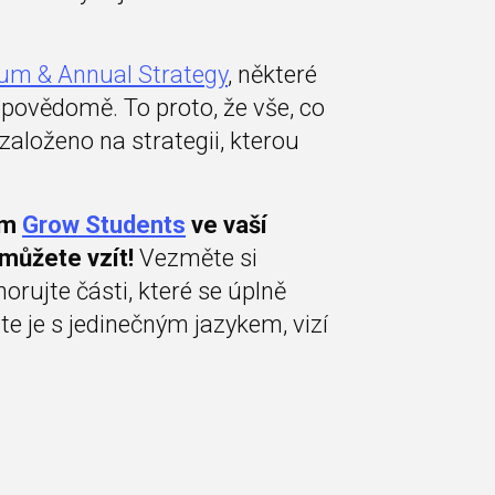
um & Annual Strategy
, některé
povědomě. To proto, že vše, co
e založeno na strategii, kterou
ím
Grow Students
ve vaší
 můžete vzít!
Vezměte si
orujte části, které se úplně
e je s jedinečným jazykem, vizí