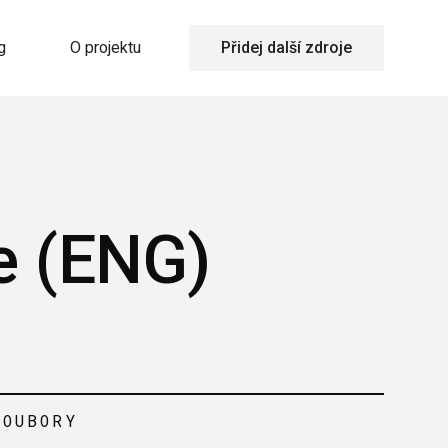
g
O projektu
Přidej další zdroje
e (ENG)
SOUBORY