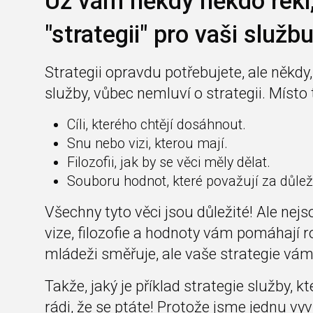
Už vám někdy někdo řekl,
"strategii" pro vaši služb
Strategii opravdu potřebujete, ale někdy, 
služby, vůbec nemluví o strategii. Místo 
Cíli, kterého chtějí dosáhnout.
Snu nebo vizi, kterou mají.
Filozofii, jak by se věci měly dělat.
Souboru hodnot, které považují za důleži
Všechny tyto věci jsou důležité! Ale nejso
vize, filozofie a hodnoty vám pomáhají
mládeži směřuje, ale vaše strategie vám 
Takže, jaký je příklad strategie služby, 
rádi, že se ptáte! Protože jsme jednu vyvin