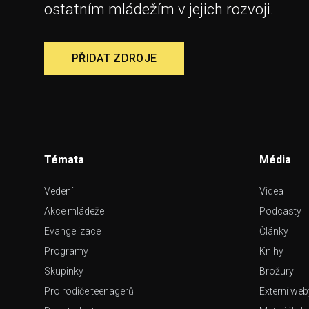
ostatním mládežím v jejich rozvoji.
PŘIDAT ZDROJE
Témata
Média
Vedení
Videa
Akce mládeže
Podcasty
Evangelizace
Články
Programy
Knihy
Skupinky
Brožury
Pro rodiče teenagerů
Externí web