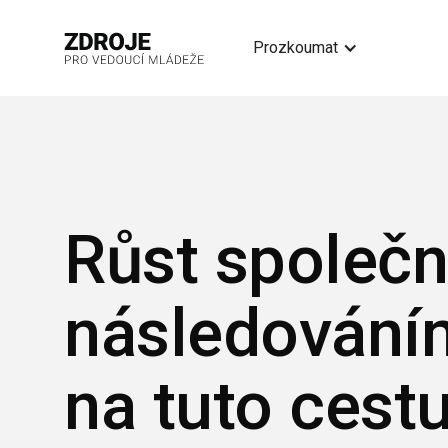
Prozkoumat
Růst společn
následováním
na tuto cest