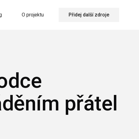
g
O projektu
Přidej další zdroje
vodce
áděním přátel