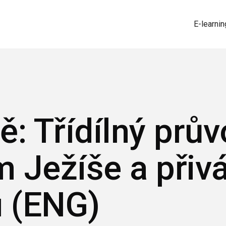
E-learnin
ě: Třídílný prů
 Ježíše a přiv
u (ENG)