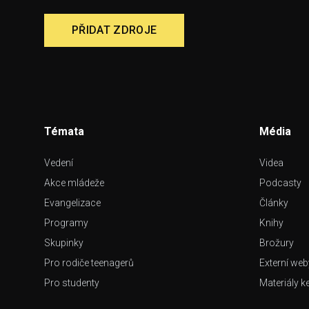
PŘIDAT ZDROJE
Témata
Média
Vedení
Videa
Akce mládeže
Podcasty
Evangelizace
Články
Programy
Knihy
Skupinky
Brožury
Pro rodiče teenagerů
Externí web
Pro studenty
Materiály k