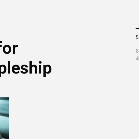
for
G
J
pleship