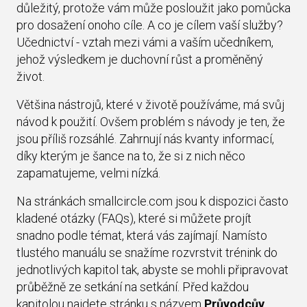
důležitý, protože vám může posloužit jako pomůcka
pro dosažení onoho cíle. A co je cílem vaší služby?
Učednictví - vztah mezi vámi a vaším učedníkem,
jehož výsledkem je duchovní růst a proměněný
život.
Většina nástrojů, které v životě používáme, má svůj
návod k použití. Ovšem problém s návody je ten, že
jsou příliš rozsáhlé. Zahrnují nás kvanty informací,
díky kterým je šance na to, že si z nich něco
zapamatujeme, velmi nízká.
Na stránkách smallcircle.com jsou k dispozici často
kladené otázky (FAQs), které si můžete projít
snadno podle témat, která vás zajímají. Namísto
tlustého manuálu se snažíme rozvrstvit trénink do
jednotlivých kapitol tak, abyste se mohli připravovat
průběžně ze setkání na setkání. Před každou
kapitolou najdete stránku s názvem
Průvodcův