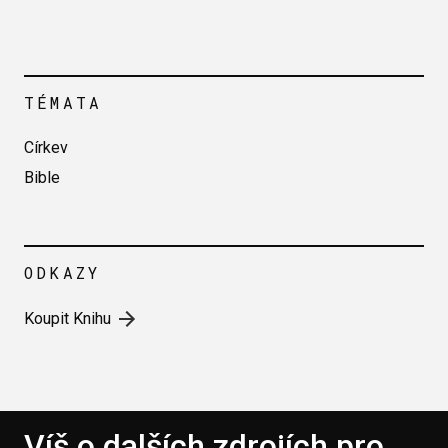
TÉMATA
Církev
Bible
ODKAZY
Koupit Knihu
Víš o dalších zdrojích pro