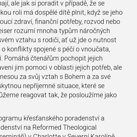
í, ale jak si poradit v případě, že se
ou roli má dospělé dítě plnit, když se jeho
noucí zdraví, finanční potřeby, rozvod nebo
eiser rozumí mnoha typům náročných
vém vztahu s rodiči, ať už jde o nutnost
 o konflikty spojené s péčí o vnoučata,
í. Pomáhá čtenářům pochopit jejich
veni jim pomoci v oblasti jejich potřeb, ale
 nesou za svůj vztah s Bohem a za své
yskytnou nepříjemné situace, které se
můžeme reagovat tak, že posloužíme jako
rogramu křesťanského poradenství a
denství na Reformed Theological
ináři) v Charlotte v Severní Karolíně.