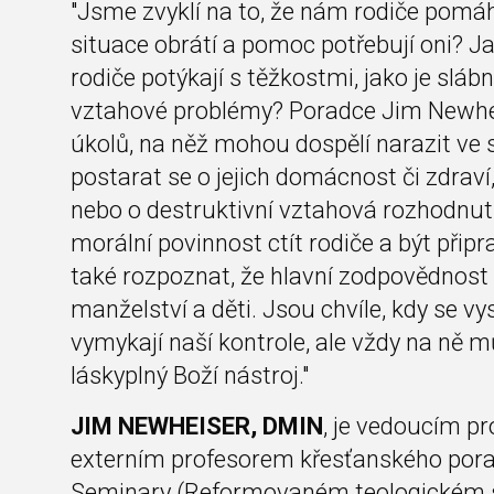
"Jsme zvyklí na to, že nám rodiče pomáhaj
situace obrátí a pomoc potřebují oni? Jak
rodiče potýkají s těžkostmi, jako je sláb
vztahové problémy? Poradce Jim Newh
úkolů, na něž mohou dospělí narazit ve s
postarat se o jejich domácnost či zdraví,
nebo o destruktivní vztahová rozhodnut
morální povinnost ctít rodiče a být připra
také rozpoznat, že hlavní zodpovědnost
manželství a děti. Jsou chvíle, kdy se v
vymykají naší kontrole, ale vždy na ně 
láskyplný Boží nástroj."
JIM NEWHEISER, DMIN
, je vedoucím p
externím profesorem křesťanského pora
Seminary (Reformovaném teologickém sem