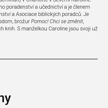
kého poradenství a učednictví a je členem
nství a Asociace biblických poradců. Je
isdom, brožur
Pomoc! Chci se změnit
,
ch knih. S manželkou Caroline jsou svoji už
.
hy