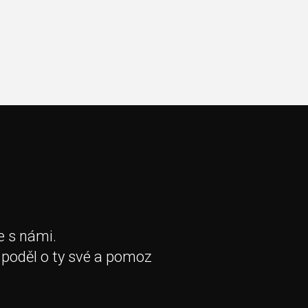
e s námi.
 poděl o ty své a pomoz