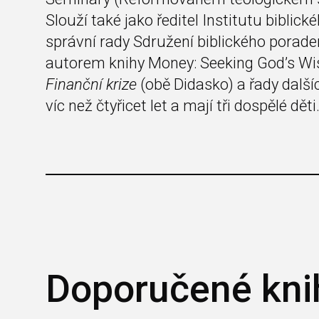
Slouží také jako ředitel Institutu biblic
správní rady Sdružení biblického porade
autorem knihy Money: Seeking God’s W
Finanční krize
(obě Didasko) a řady další
víc než čtyřicet let a mají tři dospělé děti
Doporučené kni