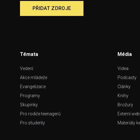
PŘIDAT ZDROJE
Témata
Média
Vedení
Videa
Akce mládeže
Podcasty
Evangelizace
Články
Programy
Knihy
Skupinky
Brožury
Pro rodiče teenagerů
Externí web
Pro studenty
Materiály k