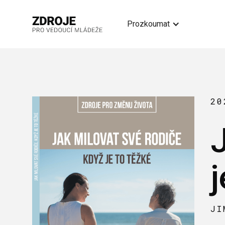
Prozkoumat
20
j
JI