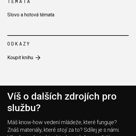
TÉMATA
Slovo a hotová témata
ODKAZY
Koupit knihu
Víš o dalších zdrojích pro
službu?
Máš know-how vedení mládeže, které funguje?
Znáš materiály, které stojí za to? Sdílej je s námi.