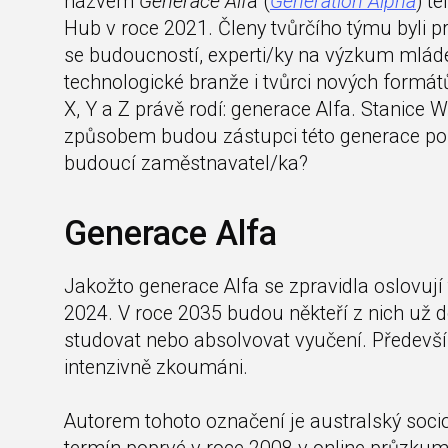
názvem
Generace Alf
a (
Generation Alpha
) t
Hub v roce 2021. Členy tvůrčího týmu byli p
se budoucností, experti/ky na výzkum mláde
technologické branže i tvůrci nových formát
X, Y a Z právě rodí: generace Alfa. Stanice W
způsobem budou zástupci této generace použí
budoucí zaměstnavatel/ka?
Generace Alfa
Jakožto generace Alfa se zpravidla oslovují ti
2024. V roce 2035 budou někteří z nich už d
studovat nebo absolvovat vyučení. Předevší
intenzivně zkoumáni.
Autorem tohoto označení je australský soci