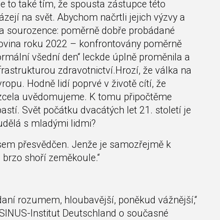
 to také tím, že spousta zástupce této
zejí na svět. Abychom načrtli jejich výzvy a
iče a sourozence: poměrně dobře probádané
olovina roku 2022 – konfrontovány poměrně
rmální všední den“ leckde úplně proměnila a
rastrukturou zdravotnictví.Hrozí, že válka na
opu. Hodně lidí poprvé v životě cítí, že
lo zcela uvědomujeme. K tomu připočtěme
stí. Svět počátku dvacátých let 21. století je
 udělá s mladými lidmi?
jsem přesvědčen. Jenže je samozřejmě k
 brzo shoří zeměkoule.“
ádaní rozumem, hloubavější, poněkud vážnější,“
 SINUS-Institut Deutschland o současné