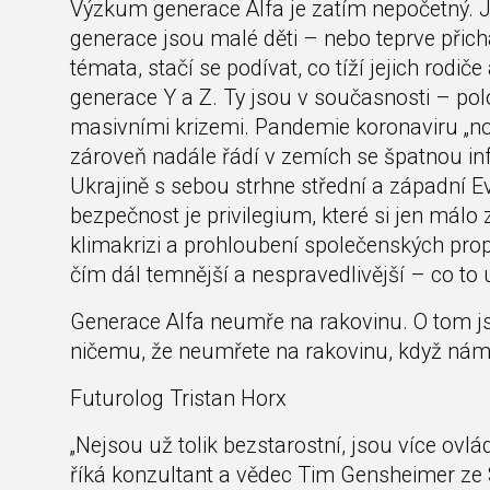
Výzkum generace Alfa je zatím nepočetný. Je
generace jsou malé děti – nebo teprve přichá
témata, stačí se podívat, co tíží jejich rod
generace Y a Z. Ty jsou v současnosti – p
masivními krizemi. Pandemie koronaviru „no
zároveň nadále řádí v zemích se špatnou inf
Ukrajině s sebou strhne střední a západní Evr
bezpečnost je privilegium, které si jen má
klimakrizi a prohloubení společenských propa
čím dál temnější a nespravedlivější – co to
Generace Alfa neumře na rakovinu. O tom 
ničemu, že neumřete na rakovinu, když nám
Futurolog Tristan Horx
„Nejsou už tolik bezstarostní, jsou více ovl
říká konzultant a vědec Tim Gensheimer ze