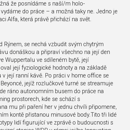
Možná že posnídáme s naší/m holo-
 vydáme do práce – a možná taky ne. Jedno je
aci Alfa, která právě přichází na svět.
 nad Rýnem, se nechá vzbudit svým chytrým
 kávu donáškou a připraví všechno na její den
ve Wuppertalu ve sdíleném bytě, její
val její fyziologické hodnoty a na základě
 její ranní kávě. Po práci v home office se
Beyoncé, jejíž rozlučkové turné se streamuje
jede ráno autonomním busem do práce na
aming prostorech, kde se schází s
na mu při paření her v jednu chvíli připomene,
ním kontě přistanou minusové body.Tito tři lidé
typy lidí figurující ve zprávě o budoucnosti s