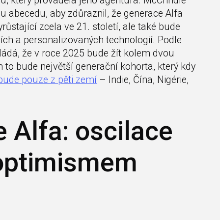
u, který prováděla jeho agentura. McCrindle
u abecedu, aby zdůraznil, že generace Alfa
ůstající zcela ve 21. století, ale také bude
ních a personalizovaných technologií. Podle
ádá, že v roce 2025 bude žít kolem dvou
to bude největší generační kohorta, který kdy
 bude pouze z pěti zemí
– Indie, Čína, Nigérie,
 Alfa: oscilace
 optimismem