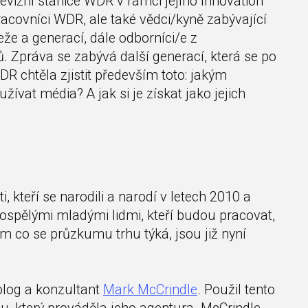
elevizní stanice WDR v rámci jejího Innovation
racovníci WDR, ale také vědci/kyně zabývající
že a generací, dále odborníci/e z
ů. Zpráva se zabývá další generací, která se po
DR chtěla zjistit především toto: jakým
vat média? A jak si je získat jako jejich
, kteří se narodili a narodí v letech 2010 a
ospělými mladými lidmi, kteří budou pracovat,
m co se průzkumu trhu týká, jsou již nyní
olog a konzultant
Mark McCrindle
. Použil tento