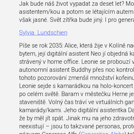
Jak bude náš život vypadat za deset let? 
asistentem/kou a potom se létajícím autem
však jasné. Svět zítřka bude jiný. I pro gener
Sylvia Lundschien
Píše se rok 2035: Alice, která žije v Kolíně
bytem, její digitální asistent Neo jí objedná
strávený v home office. Leonie se probouzí 
autonomní asistent Buddhy přes noc kontrolo
tohoto pozorování zmenšil množství kofeinu v
Leonie sejde s kamarádkou na holo-koncert 
po celém světě. Baram v městečku Herne 
staveniště. Volný čas tráví ve virtuálních g
kamarády/kami. Jeho digitální asistentka Da
že by měl jít spát. Jinak mu na jeho zdravot
neexistují – jsou to takzvané personas, proto