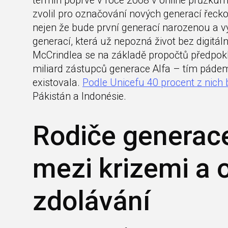
termín poprvé v roce 2008 v online průzkum
zvolil pro označování nových generací řecko
nejen že bude první generací narozenou a vyr
generací, která už nepozná život bez digitál
McCrindlea se na základě propočtů předpokl
miliard zástupců generace Alfa – tím pádem 
existovala.
Podle Unicefu 40 procent z nich
Pákistán a Indonésie.
Rodiče generace
mezi krizemi a
zdolávání