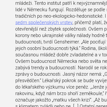
mládeži. Tento institut patří k nejvýznamněj
lidé v Německu fungují. Rozděluje se podle
tradičních po neo-ekologicko-hedonistické. 
sedm společenských vrstev
, přičemž platí,
otevřenější než zbytek společnosti. Ovšem pro
korony nebo ukrajinské války nálady hodně t
budoucnosti, tvrdí Gensheimer. „Ale pociťují
jejich osobní budoucnosti týká.“ Rodina, ško
současnou mládež dobře zvladatelné a v to
Ovšem budoucnost Německa nebo světa nevid
zabývá trendy a budoucností. Narodil se ro
zprávy o budoucnosti. Jasný názor nemá: „
přesvědčen.“ Lékařský pokrok se bude vyvíje
do lékařského výzkumu více peněz. „Jenže 
rakovinu, když nám brzo shoří zeměkoule,“ 
označuje jakožto „matku všech krizí“. „Až bud
s klimatem zvládli nebo ne. […] Ostatní gene