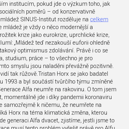
ším institucím, pokud jde o výzkum toho, jak
 sociálních poměrů – od konzervativně
I mládež SINUS-Institut rozděluje na
celkem
 že mládež je vždy o něco modernější a
žitek krize jako eurokrize, uprchlické krize,
lumí: „Mládež teď nezakouší euforii ohledně
 takový optimismus zdolávání. Právě i co se
la, studium, práce – to všechno je pro
mto smyslu jsou naladěni převážně pozitivně.
í tak růžově.Tristan Horx se jako badatel
ku 1993 a byl součástí tvůrčího týmu zmíněné
Generace Alfa neumře na rakovinu. O tom jsem
t, momentálně jde i díky pandemii koronaviru
je samozřejmě k ničemu, že neumřete na
říká Horx na téma klimatická změna, kterou
e generaci Alfa dvacet, zjistíme, jestli jsme to
race musí tento problém vyřešit právě pro Alfu,