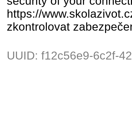
security of your connect
https://www.skolazivot.
zkontrolovat zabezpečen
UUID: f12c56e9-6c2f-4