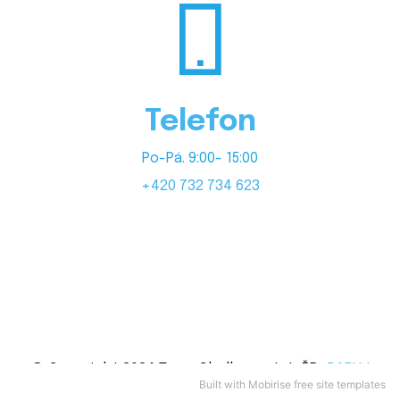
Telefon
Po-Pá. 9:00- 15:00
+420 732 734 623
© Copyright 2024 Teen Challenge Int. ČR.
DARUJ
Built
with Mobirise free site templates