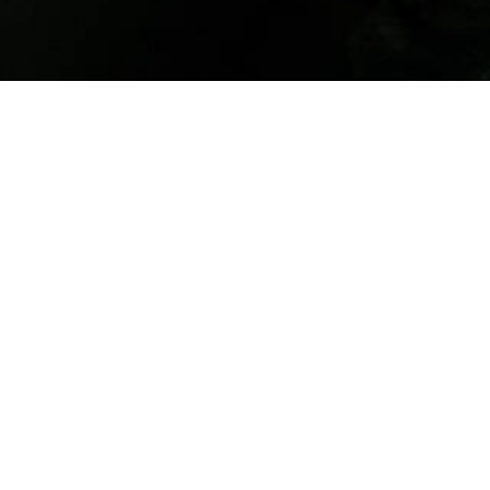
© Copyright 2023 Teen Challenge Int. ČR.
DARUJ
Email
odpovíme hned jak to půjde
Pošli nám mail